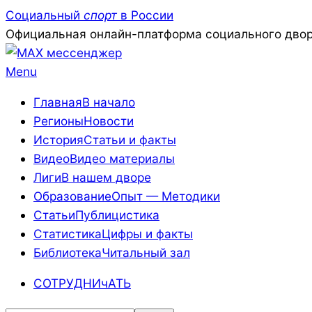
Skip
Социальный
спорт
в России
to
Официальная онлайн-платформа социального двор
content
Primary
Menu
Navigation
Главная
В начало
Menu
Регионы
Новости
История
Статьи и факты
Видео
Видео материалы
Лиги
В нашем дворе
Образование
Опыт — Методики
Статьи
Публицистика
Статистика
Цифры и факты
Библиотека
Читальный зал
СОТРУДНИчАТЬ