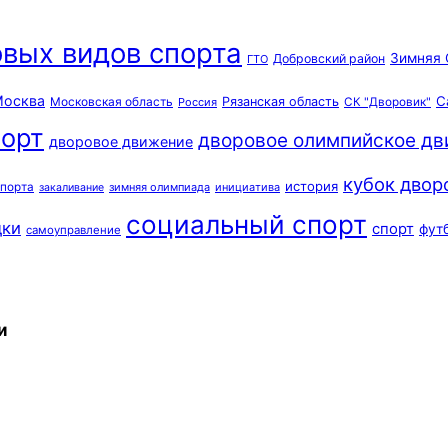
вых видов спорта
Зимняя 
Добровский район
ГТО
осква
С
Московская область
Рязанская область
Россия
СК "Дворовик"
орт
дворовое олимпийское д
дворовое движение
кубок двор
история
спорта
зимняя олимпиада
инициатива
закаливание
социальный спорт
дки
спорт
фут
самоуправление
и