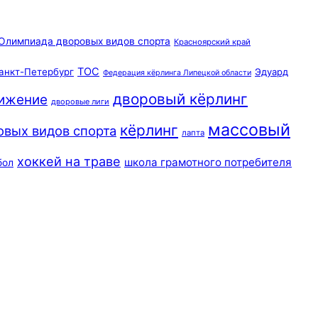
Олимпиада дворовых видов спорта
Красноярский край
ТОС
анкт-Петербург
Эдуард
Федерация кёрлинга Липецкой области
дворовый кёрлинг
вижение
дворовые лиги
массовый
кёрлинг
овых видов спорта
лапта
хоккей на траве
школа грамотного потребителя
бол