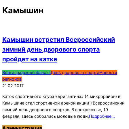
Камышин
Камышин встретил Всероссийский
зимний день дворового спорта
пройдет на катке
2017-
Волгоградская область
День дворового спорта
Новости
02-
регионов
21
21.02.2017
Каток спортивного клуба «Бригантина» (4 микрорайон) в
Камышине стал спортивной ареной акции «Всероссийский
зимний день дворового спорта». В воскресенье, 19
февраля, здесь собрались молодые люди,
Подробнее…
Администрация