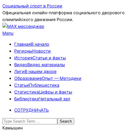
Skip
Социальный
спорт
в России
to
Официальная онлайн-платформа социального дворового
content
олимпийского движения России.
Primary
Menu
Navigation
Главная
В начало
Menu
Регионы
Новости
История
Статьи и факты
Видео
Видео материалы
Лиги
В нашем дворе
Образование
Опыт — Методики
Статьи
Публицистика
Статистика
Цифры и факты
Библиотека
Читальный зал
СОТРУДНИчАТЬ
Search
Камышин