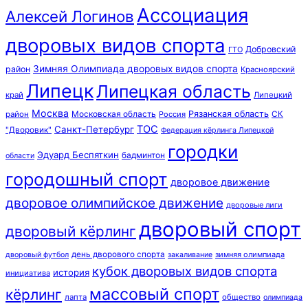
Ассоциация
Алексей Логинов
дворовых видов спорта
Добровский
ГТО
Зимняя Олимпиада дворовых видов спорта
район
Красноярский
Липецк
Липецкая область
край
Липецкий
Москва
Московская область
Рязанская область
район
Россия
СК
ТОС
Санкт-Петербург
"Дворовик"
Федерация кёрлинга Липецкой
городки
Эдуард Беспяткин
бадминтон
области
городошный спорт
дворовое движение
дворовое олимпийское движение
дворовые лиги
дворовый спорт
дворовый кёрлинг
день дворового спорта
зимняя олимпиада
дворовый футбол
закаливание
кубок дворовых видов спорта
история
инициатива
массовый спорт
кёрлинг
лапта
общество
олимпиада