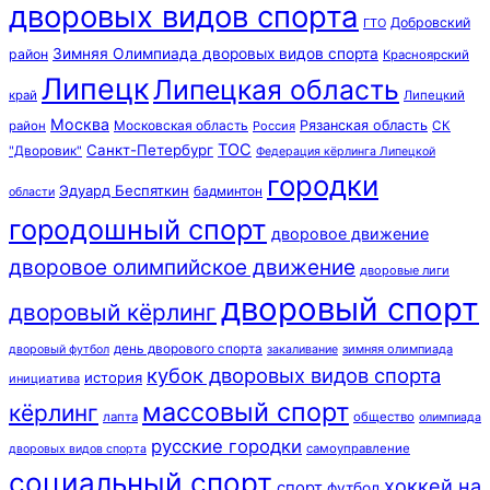
дворовых видов спорта
Добровский
ГТО
Зимняя Олимпиада дворовых видов спорта
район
Красноярский
Липецк
Липецкая область
край
Липецкий
Москва
Московская область
Рязанская область
район
Россия
СК
ТОС
Санкт-Петербург
"Дворовик"
Федерация кёрлинга Липецкой
городки
Эдуард Беспяткин
бадминтон
области
городошный спорт
дворовое движение
дворовое олимпийское движение
дворовые лиги
дворовый спорт
дворовый кёрлинг
день дворового спорта
зимняя олимпиада
дворовый футбол
закаливание
кубок дворовых видов спорта
история
инициатива
массовый спорт
кёрлинг
лапта
общество
олимпиада
русские городки
самоуправление
дворовых видов спорта
социальный спорт
хоккей на
спорт
футбол