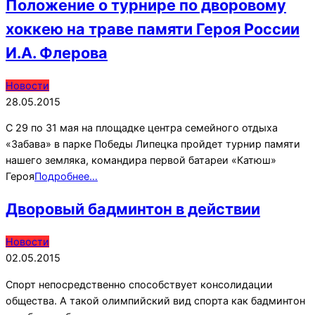
Положение о турнире по дворовому
хоккею на траве памяти Героя России
И.А. Флерова
2015-
Новости
05-
28.05.2015
28
С 29 по 31 мая на площадке центра семейного отдыха
«Забава» в парке Победы Липецка пройдет турнир памяти
нашего земляка, командира первой батареи «Катюш»
Героя
Подробнее…
Дворовый бадминтон в действии
2015-
Новости
05-
02.05.2015
02
Спорт непосредственно способствует консолидации
общества. А такой олимпийский вид спорта как бадминтон