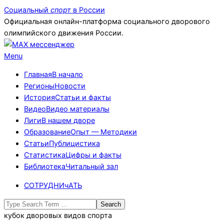
Skip
Социальный
спорт
в России
to
Официальная онлайн-платформа социального дворового
content
олимпийского движения России.
Primary
Menu
Navigation
Главная
В начало
Menu
Регионы
Новости
История
Статьи и факты
Видео
Видео материалы
Лиги
В нашем дворе
Образование
Опыт — Методики
Статьи
Публицистика
Статистика
Цифры и факты
Библиотека
Читальный зал
СОТРУДНИчАТЬ
Search
кубок дворовых видов спорта