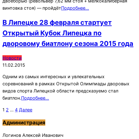
двоеборью (револьвер 7,62 мм стоя + мелкокалиберная
винтовка стоя) — пройдёт
Подробнее…
В Липецке 28 февраля стартует
Открытый Кубок Липецка по
дворовому биатлону сезона 2015 года
2015-
Новости
02-
11.02.2015
11
Одним из самых интересных и увлекательных
соревнований в рамках Открытой Олимпиады дворовых
видов спорта Липецкой области предсказуемо стал
биатлон.
Подробнее…
Пагинация
1
2
…
4
Далее
записей
Администрация
Логинов Алексей Иванович