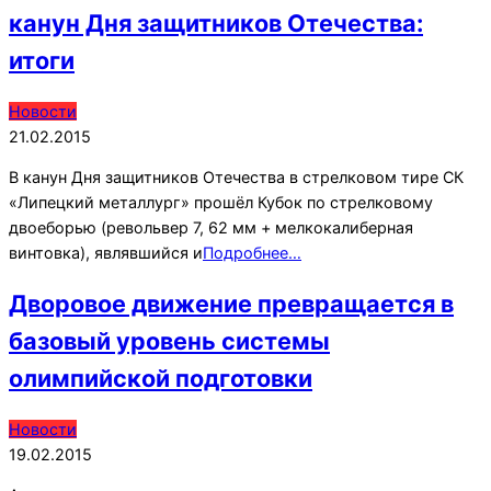
канун Дня защитников Отечества:
итоги
2015-
Новости
02-
21.02.2015
21
В канун Дня защитников Отечества в стрелковом тире СК
«Липецкий металлург» прошёл Кубок по стрелковому
двоеборью (револьвер 7, 62 мм + мелкокалиберная
винтовка), являвшийся и
Подробнее…
Дворовое движение превращается в
базовый уровень системы
олимпийской подготовки
2015-
Новости
02-
19.02.2015
19