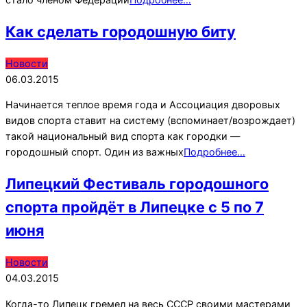
Как сделать городошную биту
2015-
Новости
03-
06.03.2015
06
Начинается теплое время года и Ассоциация дворовых
видов спорта ставит на систему (вспоминает/возрождает)
такой национальный вид спорта как городки —
городошный спорт. Один из важных
Подробнее…
Липецкий Фестиваль городошного
спорта пройдёт в Липецке с 5 по 7
июня
2015-
Новости
03-
04.03.2015
04
Когда-то Липецк гремел на весь СССР своими мастерами