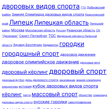
дворовых видов спорта
Добровский
ГТО
Зимняя Олимпиада дворовых видов спорта
район
Красноярский
Липецк
Липецкая область
край
Липецкий
Москва
Московская область
Рязанская область
район
Россия
СК
ТОС
Санкт-Петербург
"Дворовик"
Федерация кёрлинга Липецкой
городки
Эдуард Беспяткин
бадминтон
области
городошный спорт
дворовое движение
дворовое олимпийское движение
дворовые лиги
дворовый спорт
дворовый кёрлинг
день дворового спорта
зимняя олимпиада
дворовый футбол
закаливание
кубок дворовых видов спорта
история
инициатива
массовый спорт
кёрлинг
лапта
общество
олимпиада
русские городки
самоуправление
дворовых видов спорта