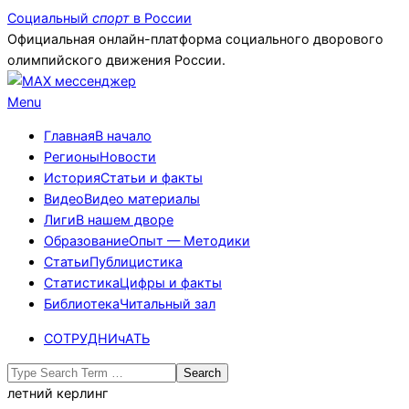
Skip
Социальный
спорт
в России
to
Официальная онлайн-платформа социального дворового
content
олимпийского движения России.
Primary
Menu
Navigation
Главная
В начало
Menu
Регионы
Новости
История
Статьи и факты
Видео
Видео материалы
Лиги
В нашем дворе
Образование
Опыт — Методики
Статьи
Публицистика
Статистика
Цифры и факты
Библиотека
Читальный зал
СОТРУДНИчАТЬ
Search
летний керлинг