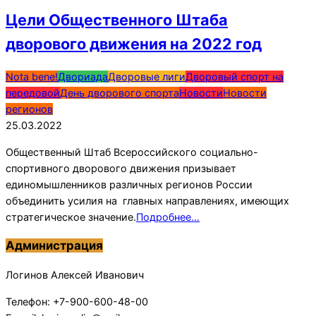
Цели Общественного Штаба
дворового движения на 2022 год
2022-
Nota bene!
Двориада
Дворовые лиги
Дворовый спорт на
03-
передовой
День дворового спорта
Новости
Новости
25
регионов
25.03.2022
Общественный Штаб Всероссийского социально-
спортивного дворового движения призывает
единомышленников различных регионов России
объединить усилия на главных направлениях, имеющих
стратегическое значение.
Подробнее…
Администрация
Логинов Алексей Иванович
Телефон: +7-900-600-48-00