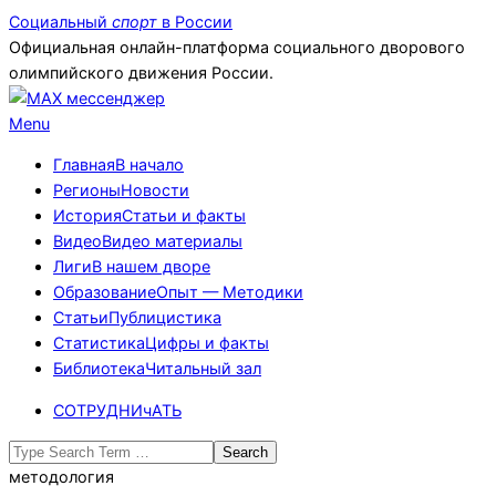
Skip
Социальный
спорт
в России
to
Официальная онлайн-платформа социального дворового
content
олимпийского движения России.
Primary
Menu
Navigation
Главная
В начало
Menu
Регионы
Новости
История
Статьи и факты
Видео
Видео материалы
Лиги
В нашем дворе
Образование
Опыт — Методики
Статьи
Публицистика
Статистика
Цифры и факты
Библиотека
Читальный зал
СОТРУДНИчАТЬ
Search
методология