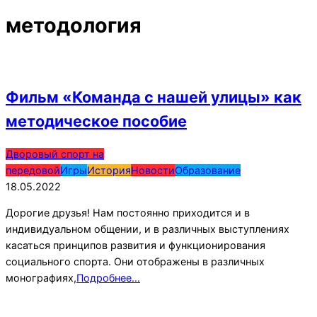
методология
Фильм «Команда с нашей улицы» как
методическое пособие
2022-
Дворовый спорт на
05-
передовой
Игры
История
Новости
Образование
18
18.05.2022
Дорогие друзья! Нам постоянно приходится и в
индивидуальном общении, и в различных выступлениях
касаться принципов развития и функционирования
социального спорта. Они отображены в различных
монографиях,
Подробнее…