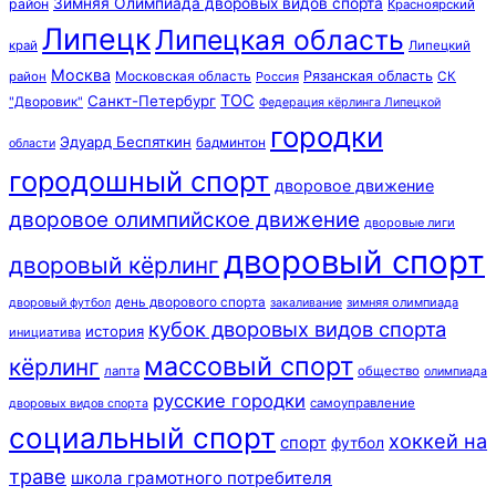
Зимняя Олимпиада дворовых видов спорта
район
Красноярский
Липецк
Липецкая область
край
Липецкий
Москва
Московская область
Рязанская область
район
Россия
СК
ТОС
Санкт-Петербург
"Дворовик"
Федерация кёрлинга Липецкой
городки
Эдуард Беспяткин
бадминтон
области
городошный спорт
дворовое движение
дворовое олимпийское движение
дворовые лиги
дворовый спорт
дворовый кёрлинг
день дворового спорта
зимняя олимпиада
дворовый футбол
закаливание
кубок дворовых видов спорта
история
инициатива
массовый спорт
кёрлинг
лапта
общество
олимпиада
русские городки
самоуправление
дворовых видов спорта
социальный спорт
хоккей на
спорт
футбол
траве
школа грамотного потребителя