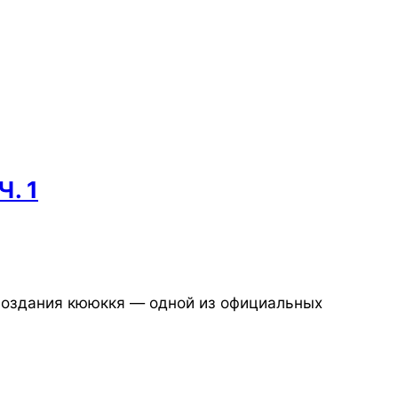
Ч. 1
 создания кююккя — одной из официальных