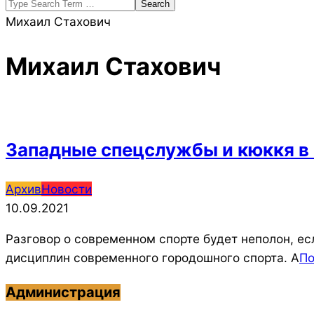
Search
Михаил Стахович
Михаил Стахович
Западные спецслужбы и кюккя в б
2021-
Архив
Новости
09-
10.09.2021
10
Разговор о современном спорте будет неполон, ес
дисциплин современного городошного спорта. А
П
Администрация