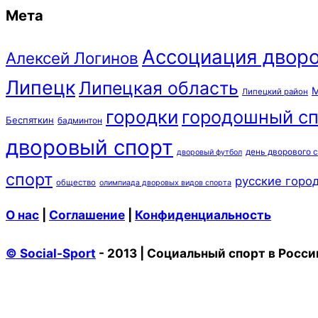
Мета
Ассоциация дворо
Алексей Логинов
Липецк
Липецкая область
М
Липецкий район
городки
городошный сп
Беспяткин
бадминтон
дворовый спорт
день дворового 
дворовый футбол
спорт
русские горо
общество
олимпиада дворовых видов спорта
О нас
|
Соглашение
|
Конфиденциальность
© Social-Sport
- 2013 | Социальный спорт в Росси