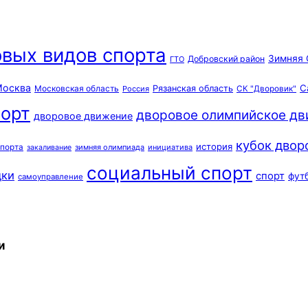
вых видов спорта
Зимняя 
Добровский район
ГТО
осква
С
Московская область
Рязанская область
Россия
СК "Дворовик"
орт
дворовое олимпийское д
дворовое движение
кубок двор
история
спорта
зимняя олимпиада
инициатива
закаливание
социальный спорт
дки
спорт
фут
самоуправление
и