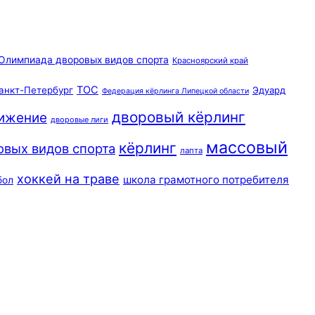
Олимпиада дворовых видов спорта
Красноярский край
ТОС
анкт-Петербург
Эдуард
Федерация кёрлинга Липецкой области
дворовый кёрлинг
вижение
дворовые лиги
массовый
кёрлинг
овых видов спорта
лапта
хоккей на траве
школа грамотного потребителя
бол