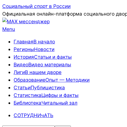
Skip
Социальный
спорт
в России
to
Официальная онлайн-платформа социального двор
content
Primary
Menu
Navigation
Главная
В начало
Menu
Регионы
Новости
История
Статьи и факты
Видео
Видео материалы
Лиги
В нашем дворе
Образование
Опыт — Методики
Статьи
Публицистика
Статистика
Цифры и факты
Библиотека
Читальный зал
СОТРУДНИчАТЬ