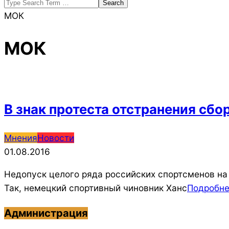
Search
МОК
МОК
В знак протеста отстранения сб
2016-
Мнения
Новости
08-
01.08.2016
01
Недопуск целого ряда российских спортсменов на
Так, немецкий спортивный чиновник Ханс
Подробн
Администрация