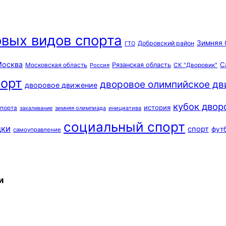
вых видов спорта
Зимняя 
Добровский район
ГТО
осква
С
Московская область
Рязанская область
Россия
СК "Дворовик"
орт
дворовое олимпийское д
дворовое движение
кубок двор
история
спорта
зимняя олимпиада
инициатива
закаливание
социальный спорт
дки
спорт
фут
самоуправление
и