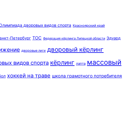
Олимпиада дворовых видов спорта
Красноярский край
ТОС
анкт-Петербург
Эдуард
Федерация кёрлинга Липецкой области
дворовый кёрлинг
вижение
дворовые лиги
массовый
кёрлинг
овых видов спорта
лапта
хоккей на траве
школа грамотного потребителя
бол