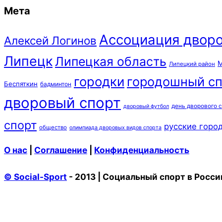
Мета
Ассоциация дворо
Алексей Логинов
Липецк
Липецкая область
М
Липецкий район
городки
городошный сп
Беспяткин
бадминтон
дворовый спорт
день дворового 
дворовый футбол
спорт
русские горо
общество
олимпиада дворовых видов спорта
О нас
|
Соглашение
|
Конфиденциальность
© Social-Sport
- 2013 | Социальный спорт в Росси