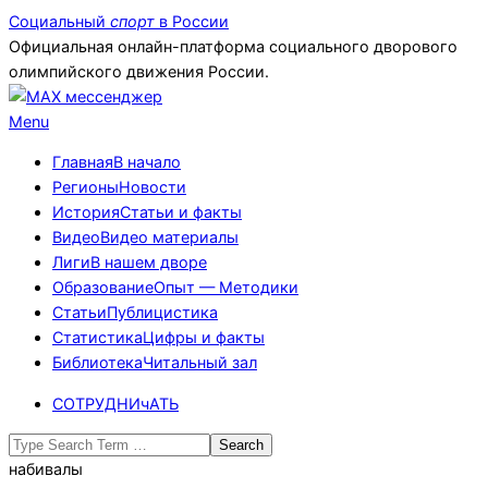
Skip
Социальный
спорт
в России
to
Официальная онлайн-платформа социального дворового
content
олимпийского движения России.
Primary
Menu
Navigation
Главная
В начало
Menu
Регионы
Новости
История
Статьи и факты
Видео
Видео материалы
Лиги
В нашем дворе
Образование
Опыт — Методики
Статьи
Публицистика
Статистика
Цифры и факты
Библиотека
Читальный зал
СОТРУДНИчАТЬ
Search
набивалы