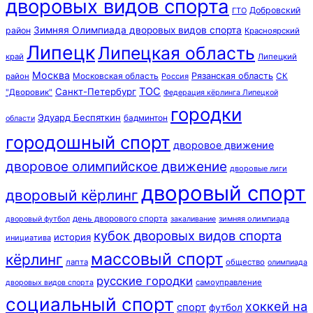
дворовых видов спорта
Добровский
ГТО
Зимняя Олимпиада дворовых видов спорта
район
Красноярский
Липецк
Липецкая область
край
Липецкий
Москва
Московская область
Рязанская область
район
Россия
СК
ТОС
Санкт-Петербург
"Дворовик"
Федерация кёрлинга Липецкой
городки
Эдуард Беспяткин
бадминтон
области
городошный спорт
дворовое движение
дворовое олимпийское движение
дворовые лиги
дворовый спорт
дворовый кёрлинг
день дворового спорта
зимняя олимпиада
дворовый футбол
закаливание
кубок дворовых видов спорта
история
инициатива
массовый спорт
кёрлинг
лапта
общество
олимпиада
русские городки
самоуправление
дворовых видов спорта
социальный спорт
хоккей на
спорт
футбол