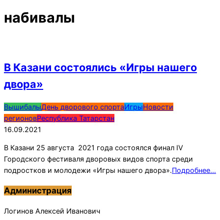
набивалы
В Казани состоялись «Игры нашего
двора»
2021-
Вышибалы
День дворового спорта
Игры
Новости
09-
регионов
Республика Татарстан
16
16.09.2021
В Казани 25 августа 2021 года состоялся финал IV
Городского фестиваля дворовых видов спорта среди
подростков и молодежи «Игры нашего двора».
Подробнее…
Администрация
Логинов Алексей Иванович