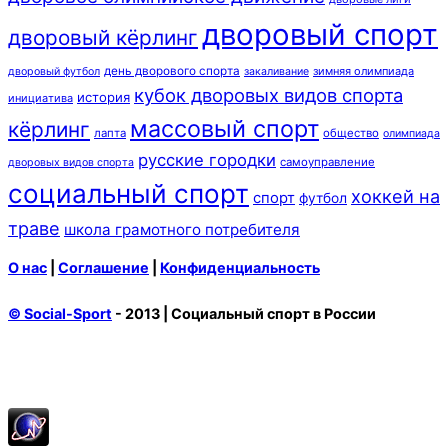
дворовый спорт
дворовый кёрлинг
день дворового спорта
зимняя олимпиада
дворовый футбол
закаливание
кубок дворовых видов спорта
история
инициатива
массовый спорт
кёрлинг
лапта
общество
олимпиада
русские городки
самоуправление
дворовых видов спорта
социальный спорт
хоккей на
спорт
футбол
траве
школа грамотного потребителя
О нас
|
Соглашение
|
Конфиденциальность
© Social-Sport
- 2013 | Социальный спорт в России