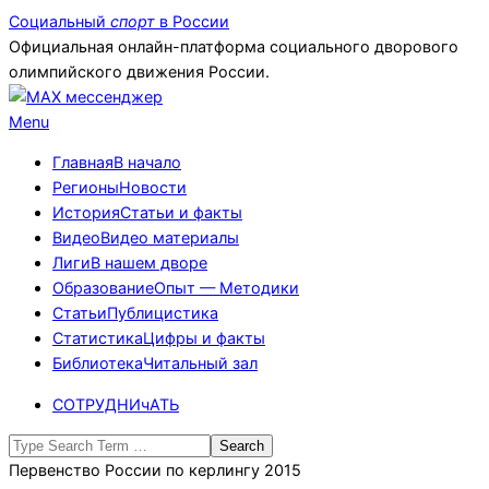
Skip
Социальный
спорт
в России
to
Официальная онлайн-платформа социального дворового
content
олимпийского движения России.
Primary
Menu
Navigation
Главная
В начало
Menu
Регионы
Новости
История
Статьи и факты
Видео
Видео материалы
Лиги
В нашем дворе
Образование
Опыт — Методики
Статьи
Публицистика
Статистика
Цифры и факты
Библиотека
Читальный зал
СОТРУДНИчАТЬ
Search
Первенство России по керлингу 2015