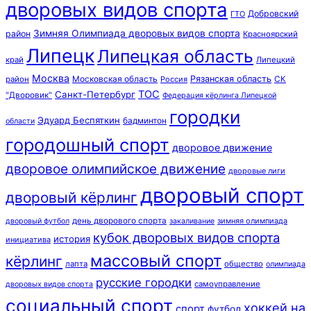
дворовых видов спорта
Добровский
ГТО
Зимняя Олимпиада дворовых видов спорта
район
Красноярский
Липецк
Липецкая область
край
Липецкий
Москва
Московская область
Рязанская область
район
Россия
СК
ТОС
Санкт-Петербург
"Дворовик"
Федерация кёрлинга Липецкой
городки
Эдуард Беспяткин
бадминтон
области
городошный спорт
дворовое движение
дворовое олимпийское движение
дворовые лиги
дворовый спорт
дворовый кёрлинг
день дворового спорта
зимняя олимпиада
дворовый футбол
закаливание
кубок дворовых видов спорта
история
инициатива
массовый спорт
кёрлинг
лапта
общество
олимпиада
русские городки
самоуправление
дворовых видов спорта
социальный спорт
хоккей на
спорт
футбол