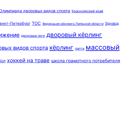
Олимпиада дворовых видов спорта
Красноярский край
ТОС
анкт-Петербург
Эдуард
Федерация кёрлинга Липецкой области
дворовый кёрлинг
вижение
дворовые лиги
массовый
кёрлинг
овых видов спорта
лапта
хоккей на траве
школа грамотного потребителя
бол