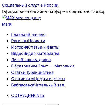
Skip
Социальный
спорт
в России
to
Официальная онлайн-платформа социального двор
content
Primary
Menu
Navigation
Главная
В начало
Menu
Регионы
Новости
История
Статьи и факты
Видео
Видео материалы
Лиги
В нашем дворе
Образование
Опыт — Методики
Статьи
Публицистика
Статистика
Цифры и факты
Библиотека
Читальный зал
СОТРУДНИчАТЬ