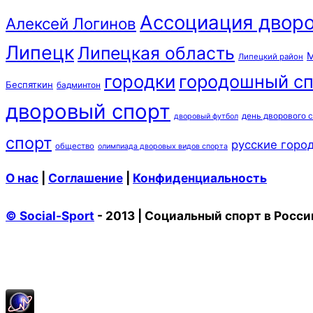
Ассоциация дворо
Алексей Логинов
Липецк
Липецкая область
М
Липецкий район
городки
городошный сп
Беспяткин
бадминтон
дворовый спорт
день дворового 
дворовый футбол
спорт
русские горо
общество
олимпиада дворовых видов спорта
О нас
|
Соглашение
|
Конфиденциальность
© Social-Sport
- 2013 | Социальный спорт в Росси