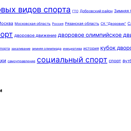
вых видов спорта
Зимняя 
Добровский район
ГТО
осква
С
Московская область
Рязанская область
Россия
СК "Дворовик"
орт
дворовое олимпийское д
дворовое движение
кубок двор
история
спорта
зимняя олимпиада
инициатива
закаливание
социальный спорт
дки
спорт
фут
самоуправление
и