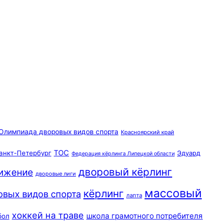
Олимпиада дворовых видов спорта
Красноярский край
ТОС
анкт-Петербург
Эдуард
Федерация кёрлинга Липецкой области
дворовый кёрлинг
вижение
дворовые лиги
массовый
кёрлинг
овых видов спорта
лапта
хоккей на траве
школа грамотного потребителя
бол