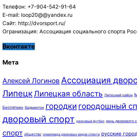
Телефон: +7-904-542-91-64
E-mail: loop20@@yandex.ru
Сайт: http://dvorsport.ru/
Огранизация: Ассоциация социального спорта Рос
Вконтакте
Мета
Ассоциация дворо
Алексей Логинов
Липецк
Липецкая область
М
Липецкий район
городки
городошный сп
Беспяткин
бадминтон
дворовый спорт
день дворового 
дворовый футбол
спорт
русские горо
общество
олимпиада дворовых видов спорта