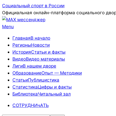
Skip
Социальный
спорт
в России
to
Официальная онлайн-платформа социального двор
content
Primary
Menu
Navigation
Главная
В начало
Menu
Регионы
Новости
История
Статьи и факты
Видео
Видео материалы
Лиги
В нашем дворе
Образование
Опыт — Методики
Статьи
Публицистика
Статистика
Цифры и факты
Библиотека
Читальный зал
СОТРУДНИчАТЬ