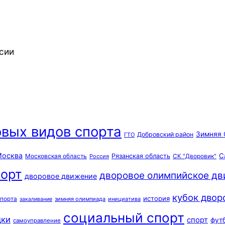
сии
вых видов спорта
Зимняя 
Добровский район
ГТО
осква
С
Московская область
Рязанская область
Россия
СК "Дворовик"
орт
дворовое олимпийское д
дворовое движение
кубок двор
история
спорта
зимняя олимпиада
инициатива
закаливание
социальный спорт
дки
спорт
фут
самоуправление