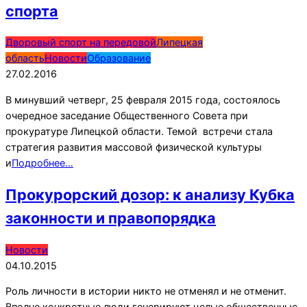
спорта
2016-
Дворовый спорт на передовой
Липецкая
02-
область
Новости
Образование
27
27.02.2016
В минувший четверг, 25 февраля 2015 года, состоялось
очередное заседание Общественного Совета при
прокуратуре Липецкой области. Темой встречи стала
стратегия развития массовой физической культуры
и
Подробнее…
Прокурорский дозор: к анализу Кубка
законности и правопорядка
2015-
Новости
10-
04.10.2015
04
Роль личности в истории никто не отменял и не отменит.
Вполне конкретные люди генерируют целые общественные