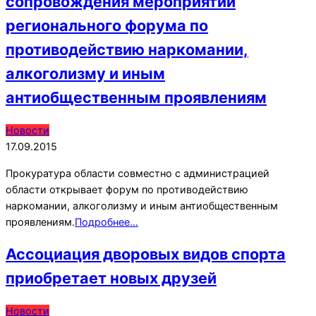
сопровождения мероприятий
регионального форума по
противодействию наркомании,
алкоголизму и иным
антиобщественным проявлениям
2015-
Новости
09-
17.09.2015
17
Прокуратура области совместно с администрацией
области открывает форум по противодействию
наркомании, алкоголизму и иным антиобщественным
проявлениям.
Подробнее…
Ассоциация дворовых видов спорта
приобретает новых друзей
2014-
Новости