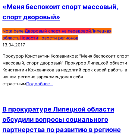
«Меня беспокоит спорт массовый,
спорт дворовый»
2017-
Nota bene!
Дворовый спорт на передовой
Липецкая
04-
область
Новости
Новости регионов
13
13.04.2017
Прокурор Константин Кожевников: "Меня беспокоит спорт
массовый, спорт дворовый" Прокурор Липецкой области
Константин Кожевников за недолгий срок своей работы в
нашем регионе зарекомендовал себя
страстным
Подробнее…
В прокуратуре Липецкой области
обсудили вопросы социального
партнерства по развитию в регионе