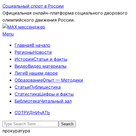
Skip
Социальный
спорт
в России
to
Официальная онлайн-платформа социального дворового
content
олимпийского движения России.
Primary
Menu
Navigation
Главная
В начало
Menu
Регионы
Новости
История
Статьи и факты
Видео
Видео материалы
Лиги
В нашем дворе
Образование
Опыт — Методики
Статьи
Публицистика
Статистика
Цифры и факты
Библиотека
Читальный зал
СОТРУДНИчАТЬ
Search
прокуратура