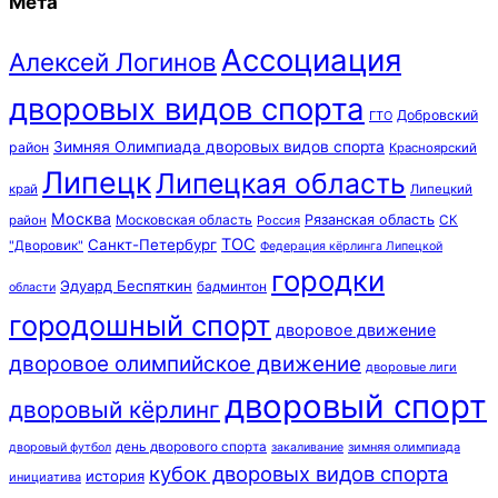
Мета
Ассоциация
Алексей Логинов
дворовых видов спорта
Добровский
ГТО
Зимняя Олимпиада дворовых видов спорта
район
Красноярский
Липецк
Липецкая область
край
Липецкий
Москва
Московская область
Рязанская область
район
Россия
СК
ТОС
Санкт-Петербург
"Дворовик"
Федерация кёрлинга Липецкой
городки
Эдуард Беспяткин
бадминтон
области
городошный спорт
дворовое движение
дворовое олимпийское движение
дворовые лиги
дворовый спорт
дворовый кёрлинг
день дворового спорта
зимняя олимпиада
дворовый футбол
закаливание
кубок дворовых видов спорта
история
инициатива