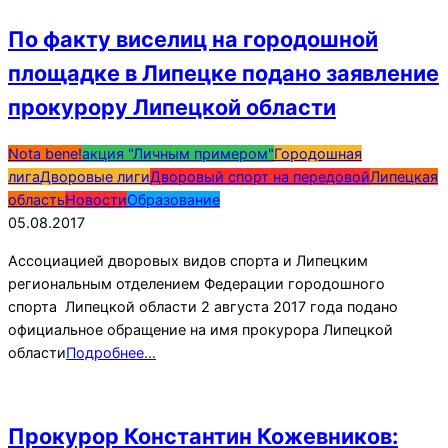
По факту виселиц на городошной
площадке в Липецке подано заявление
прокурору Липецкой области
2017-
Nota bene!
акция "Личным примером"
Городошная
08-
лига
Дворовые лиги
Дворовый спорт на передовой
Липецкая
05
область
Новости
Образование
05.08.2017
Ассоциацией дворовых видов спорта и Липецким
региональным отделением Федерации городошного
спорта Липецкой области 2 августа 2017 года подано
официальное обращение на имя прокурора Липецкой
области
Подробнее…
Прокурор Константин Кожевников: