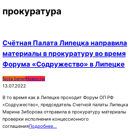
прокуратура
Счётная Палата Липецка направила
материалы в прокуратуру во время
Форума «Содружество» в Липецке
2022-
Nota bene!
Новости
07-
13.07.2022
13
В то время как в Липецке проходит Форум ОП РФ
«Содружество», председатель Счетной палаты Липецка
Марина Зиборова отправила в прокуратуру материалы
проверки исполнения концессионного
соглашения
Подробнее…