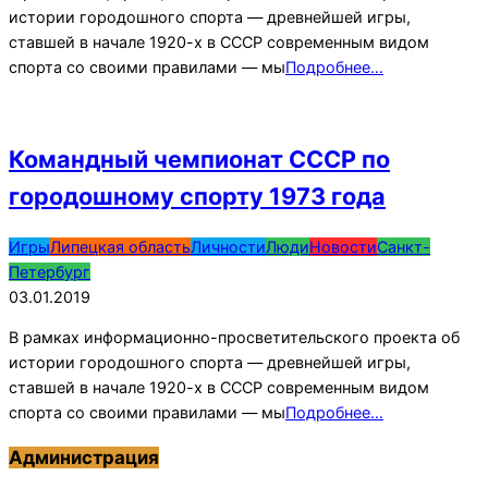
истории городошного спорта — древнейшей игры,
ставшей в начале 1920-х в СССР современным видом
спорта со своими правилами — мы
Подробнее…
Командный чемпионат СССР по
городошному спорту 1973 года
2019-
Игры
Липецкая область
Личности
Люди
Новости
Санкт-
01-
Петербург
03
03.01.2019
В рамках информационно-просветительского проекта об
истории городошного спорта — древнейшей игры,
ставшей в начале 1920-х в СССР современным видом
спорта со своими правилами — мы
Подробнее…
Администрация