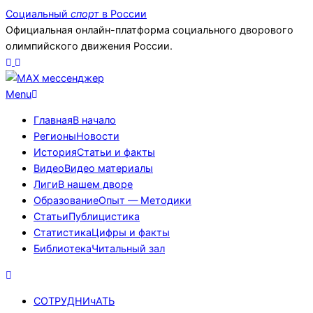
Skip
Социальный
спорт
в России
to
Официальная онлайн-платформа социального дворового
content
олимпийского движения России.
Primary
Menu
Navigation
Главная
В начало
Menu
Регионы
Новости
История
Статьи и факты
Видео
Видео материалы
Лиги
В нашем дворе
Образование
Опыт — Методики
Статьи
Публицистика
Статистика
Цифры и факты
Библиотека
Читальный зал
СОТРУДНИчАТЬ