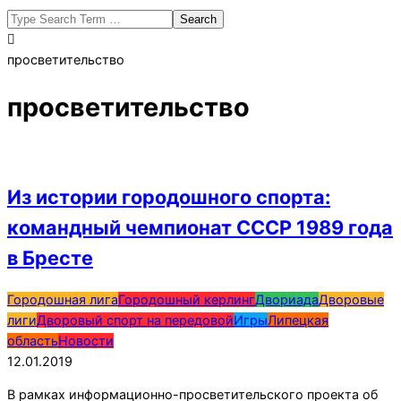
Search
просветительство
просветительство
Из истории городошного спорта:
командный чемпионат СССР 1989 года
в Бресте
2019-
Городошная лига
Городошный керлинг
Двориада
Дворовые
01-
лиги
Дворовый спорт на передовой
Игры
Липецкая
12
область
Новости
12.01.2019
В рамках информационно-просветительского проекта об