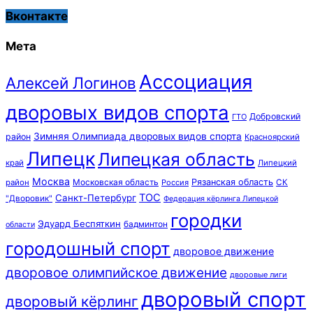
Вконтакте
Мета
Ассоциация
Алексей Логинов
дворовых видов спорта
Добровский
ГТО
Зимняя Олимпиада дворовых видов спорта
район
Красноярский
Липецк
Липецкая область
край
Липецкий
Москва
Московская область
Рязанская область
район
Россия
СК
ТОС
Санкт-Петербург
"Дворовик"
Федерация кёрлинга Липецкой
городки
Эдуард Беспяткин
бадминтон
области
городошный спорт
дворовое движение
дворовое олимпийское движение
дворовые лиги
дворовый спорт
дворовый кёрлинг