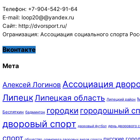
Телефон: +7-904-542-91-64
E-mail: loop20@@yandex.ru
Сайт: http://dvorsport.ru/
Огранизация: Ассоциация социального спорта Рос
Вконтакте
Мета
Ассоциация дворо
Алексей Логинов
Липецк
Липецкая область
М
Липецкий район
городки
городошный сп
Беспяткин
бадминтон
дворовый спорт
день дворового 
дворовый футбол
спорт
русские горо
общество
олимпиада дворовых видов спорта