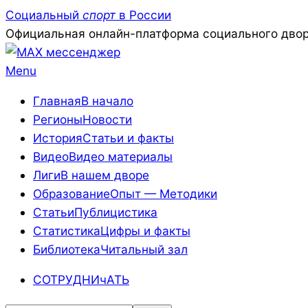
Skip
Социальный
спорт
в России
to
Официальная онлайн-платформа социального двор
content
Primary
Menu
Navigation
Главная
В начало
Menu
Регионы
Новости
История
Статьи и факты
Видео
Видео материалы
Лиги
В нашем дворе
Образование
Опыт — Методики
Статьи
Публицистика
Статистика
Цифры и факты
Библиотека
Читальный зал
СОТРУДНИчАТЬ