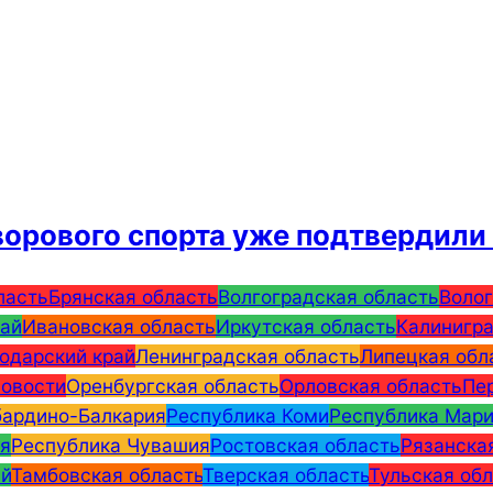
ворового спорта уже подтвердили
ласть
Брянская область
Волгоградская область
Волог
рай
Ивановская область
Иркутская область
Калинигра
одарский край
Ленинградская область
Липецкая обл
овости
Оренбургская область
Орловская область
Пе
бардино-Балкария
Республика Коми
Республика Мари
ия
Республика Чувашия
Ростовская область
Рязанска
ай
Тамбовская область
Тверская область
Тульская обл