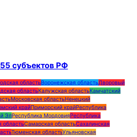
 55 субъектов РФ
одская область
Воронежская область
Дворовый
дская область
Калужская область
Камчатский
асть
Московская область
Ненецкий
рмский край
Приморский край
Республика
й Эл
Республика Мордовия
Республика
я область
Самарская область
Сахалинская
асть
Тюменская область
Ульяновская