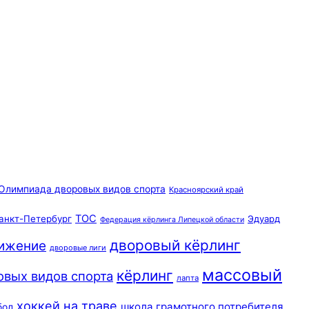
Олимпиада дворовых видов спорта
Красноярский край
ТОС
анкт-Петербург
Эдуард
Федерация кёрлинга Липецкой области
дворовый кёрлинг
вижение
дворовые лиги
массовый
кёрлинг
овых видов спорта
лапта
хоккей на траве
школа грамотного потребителя
бол