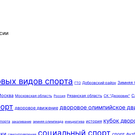
сии
вых видов спорта
Зимняя 
Добровский район
ГТО
осква
С
Московская область
Рязанская область
Россия
СК "Дворовик"
орт
дворовое олимпийское д
дворовое движение
кубок двор
история
спорта
зимняя олимпиада
инициатива
закаливание
социальный спорт
дки
спорт
фут
самоуправление