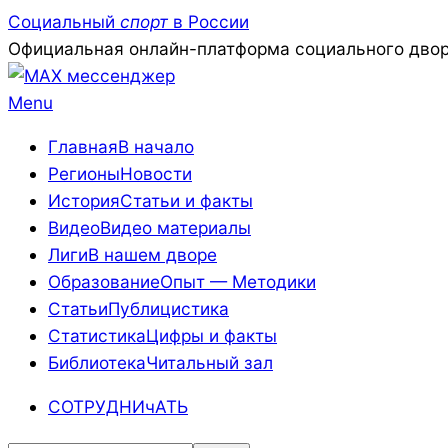
Skip
Социальный
спорт
в России
to
Официальная онлайн-платформа социального двор
content
Primary
Menu
Navigation
Главная
В начало
Menu
Регионы
Новости
История
Статьи и факты
Видео
Видео материалы
Лиги
В нашем дворе
Образование
Опыт — Методики
Статьи
Публицистика
Статистика
Цифры и факты
Библиотека
Читальный зал
СОТРУДНИчАТЬ