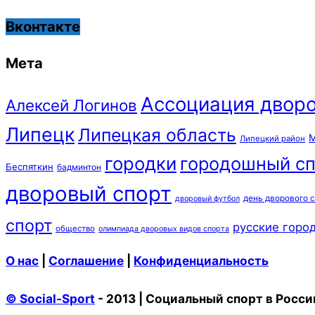
Вконтакте
Мета
Ассоциация дворо
Алексей Логинов
Липецк
Липецкая область
М
Липецкий район
городки
городошный сп
Беспяткин
бадминтон
дворовый спорт
день дворового 
дворовый футбол
спорт
русские горо
общество
олимпиада дворовых видов спорта
О нас
|
Соглашение
|
Конфиденциальность
© Social-Sport
- 2013 | Социальный спорт в Росси