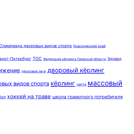
Олимпиада дворовых видов спорта
Красноярский край
ТОС
анкт-Петербург
Эдуард
Федерация кёрлинга Липецкой области
дворовый кёрлинг
вижение
дворовые лиги
массовый
кёрлинг
овых видов спорта
лапта
хоккей на траве
школа грамотного потребителя
бол