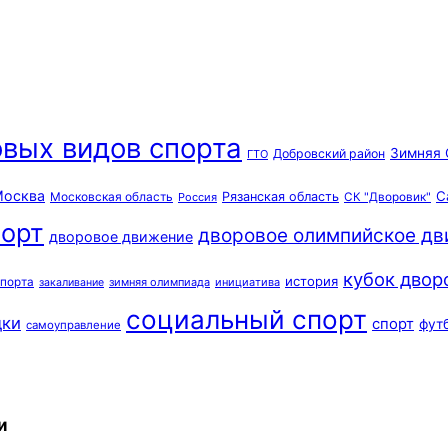
вых видов спорта
Зимняя 
Добровский район
ГТО
осква
С
Московская область
Рязанская область
Россия
СК "Дворовик"
орт
дворовое олимпийское д
дворовое движение
кубок двор
история
спорта
зимняя олимпиада
инициатива
закаливание
социальный спорт
дки
спорт
фут
самоуправление
и