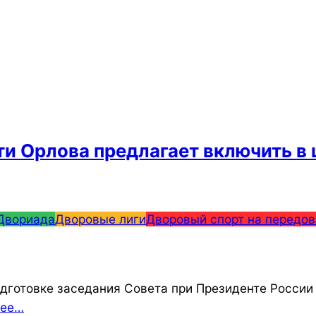
и Орлова предлагает включить в
Двориада
Дворовые лиги
Дворовый спорт на передов
дготовке заседания Совета при Президенте России 
нее…