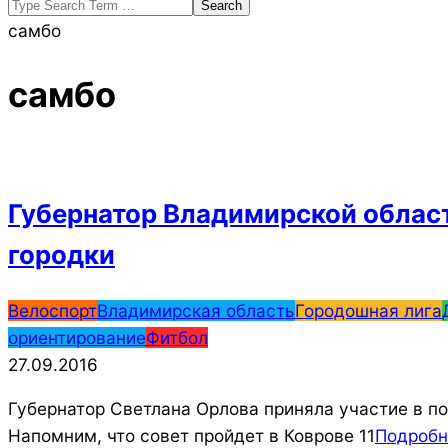
Search
самбо
самбо
Губернатор Владимирской област
городки
2016-
Велоспорт
Владимирская область
Городошная лига
09-
ориентирование
Фитбол
27
27.09.2016
Губернатор Светлана Орлова приняла участие в по
Напомним, что совет пройдет в Коврове 11
Подроб