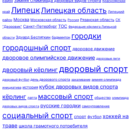
Зимняя Олимпиада дворовых видов спорта
район
Красноярский
Липецк
Липецкая область
край
Липецкий
Москва
Московская область
Рязанская область
район
Россия
СК
ТОС
Санкт-Петербург
"Дворовик"
Федерация кёрлинга Липецкой
городки
Эдуард Беспяткин
бадминтон
области
городошный спорт
дворовое движение
дворовое олимпийское движение
дворовые лиги
дворовый спорт
дворовый кёрлинг
день дворового спорта
зимняя олимпиада
дворовый футбол
закаливание
кубок дворовых видов спорта
история
инициатива
массовый спорт
кёрлинг
лапта
общество
олимпиада
русские городки
самоуправление
дворовых видов спорта
социальный спорт
хоккей на
спорт
футбол
траве
школа грамотного потребителя