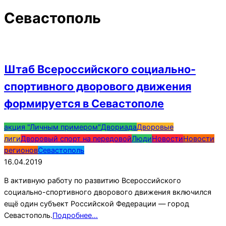
Севастополь
Штаб Всероссийского социально-
спортивного дворового движения
формируется в Севастополе
2019-
акция "Личным примером"
Двориада
Дворовые
04-
лиги
Дворовый спорт на передовой
Люди
Новости
Новости
16
регионов
Севастополь
16.04.2019
В активную работу по развитию Всероссийского
социально-спортивного дворового движения включился
ещё один субъект Российской Федерации — город
Севастополь.
Подробнее…