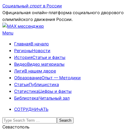
Skip
Социальный
спорт
в России
to
Официальная онлайн-платформа социального дворового
content
олимпийского движения России.
Primary
Menu
Navigation
Главная
В начало
Menu
Регионы
Новости
История
Статьи и факты
Видео
Видео материалы
Лиги
В нашем дворе
Образование
Опыт — Методики
Статьи
Публицистика
Статистика
Цифры и факты
Библиотека
Читальный зал
СОТРУДНИчАТЬ
Search
Севастополь