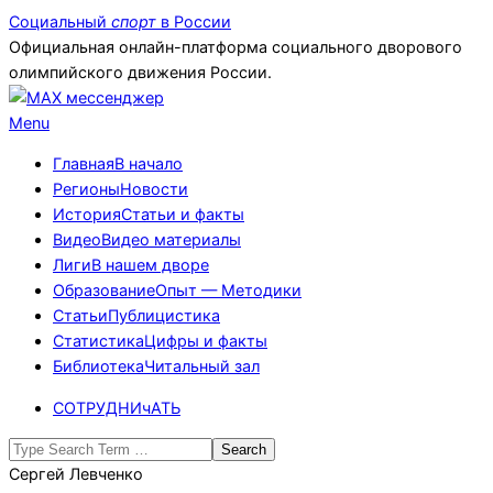
Skip
Социальный
спорт
в России
to
Официальная онлайн-платформа социального дворового
content
олимпийского движения России.
Primary
Menu
Navigation
Главная
В начало
Menu
Регионы
Новости
История
Статьи и факты
Видео
Видео материалы
Лиги
В нашем дворе
Образование
Опыт — Методики
Статьи
Публицистика
Статистика
Цифры и факты
Библиотека
Читальный зал
СОТРУДНИчАТЬ
Search
Сергей Левченко