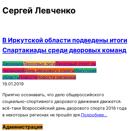
Сергей Левченко
В Иркутской области подведены итоги
Спартакиады среди дворовых команд
2019-
Двориада
Дворовые лиги
Дворовый спорт на
01-
передовой
День дворового спорта
Иркутская
19
область
Новости
Новости регионов
19.01.2019
Приятно осознавать, что дело общероссийского
социально-спортивного дворового движения движется.
всё-таки Всероссийский день дворового спорта 2016 года
в некоторых регионах не прошёл зря.
Подробнее…
Администрация