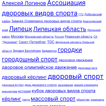
Ассоциация
Алексей Логинов
дворовых видов спорта
Добровский
ГТО
Зимняя Олимпиада дворовых видов спорта
район
Красноярский
Липецк
Липецкая область
край
Липецкий
Москва
Московская область
Рязанская область
район
Россия
СК
ТОС
Санкт-Петербург
"Дворовик"
Федерация кёрлинга Липецкой
городки
Эдуард Беспяткин
бадминтон
области
городошный спорт
дворовое движение
дворовое олимпийское движение
дворовые лиги
дворовый спорт
дворовый кёрлинг
день дворового спорта
зимняя олимпиада
дворовый футбол
закаливание
кубок дворовых видов спорта
история
инициатива
массовый спорт
кёрлинг
лапта
общество
олимпиада
русские городки