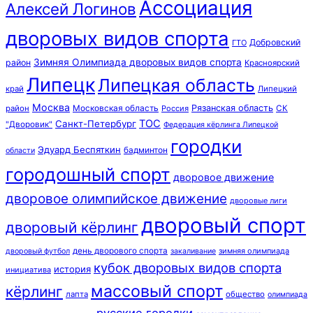
Ассоциация
Алексей Логинов
дворовых видов спорта
Добровский
ГТО
Зимняя Олимпиада дворовых видов спорта
район
Красноярский
Липецк
Липецкая область
край
Липецкий
Москва
Московская область
Рязанская область
район
Россия
СК
ТОС
Санкт-Петербург
"Дворовик"
Федерация кёрлинга Липецкой
городки
Эдуард Беспяткин
бадминтон
области
городошный спорт
дворовое движение
дворовое олимпийское движение
дворовые лиги
дворовый спорт
дворовый кёрлинг
день дворового спорта
зимняя олимпиада
дворовый футбол
закаливание
кубок дворовых видов спорта
история
инициатива
массовый спорт
кёрлинг
лапта
общество
олимпиада
русские городки