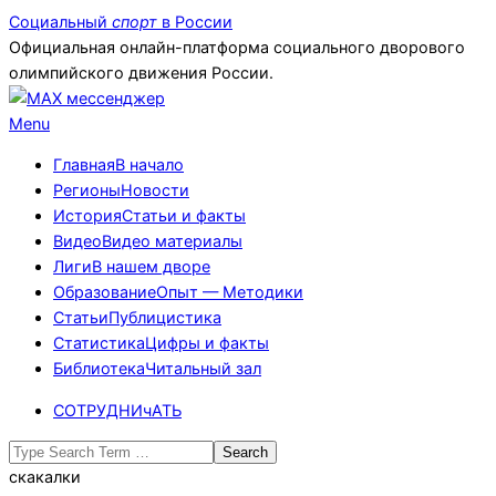
Skip
Социальный
спорт
в России
to
Официальная онлайн-платформа социального дворового
content
олимпийского движения России.
Primary
Menu
Navigation
Главная
В начало
Menu
Регионы
Новости
История
Статьи и факты
Видео
Видео материалы
Лиги
В нашем дворе
Образование
Опыт — Методики
Статьи
Публицистика
Статистика
Цифры и факты
Библиотека
Читальный зал
СОТРУДНИчАТЬ
Search
скакалки