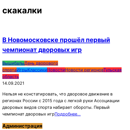
скакалки
В Новомосковске прошёл первый
чемпионат дворовых игр
2021-
Вышибалы
День дворового
09-
спорта
Игры
Классики
Новости
Новости регионов
Тульская
14
область
14.09.2021
Нельзя не констатировать, что дворовое движение в
регионах России c 2015 года с легкой руки Ассоциации
дворовых видов спорта набирает обороты. Первый
чемпионат дворовых игр
Подробнее…
Администрация