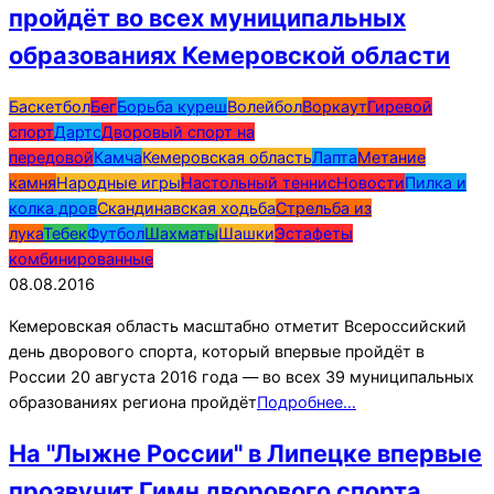
пройдёт во всех муниципальных
образованиях Кемеровской области
2016-
Баскетбол
Бег
Борьба куреш
Волейбол
Воркаут
Гиревой
08-
спорт
Дартс
Дворовый спорт на
08
передовой
Камча
Кемеровская область
Лапта
Метание
камня
Народные игры
Настольный теннис
Новости
Пилка и
колка дров
Скандинавская ходьба
Стрельба из
лука
Тебек
Футбол
Шахматы
Шашки
Эстафеты
комбинированные
08.08.2016
Кемеровская область масштабно отметит Всероссийский
день дворового спорта, который впервые пройдёт в
России 20 августа 2016 года — во всех 39 муниципальных
образованиях региона пройдёт
Подробнее…
На "Лыжне России" в Липецке впервые
прозвучит Гимн дворового спорта