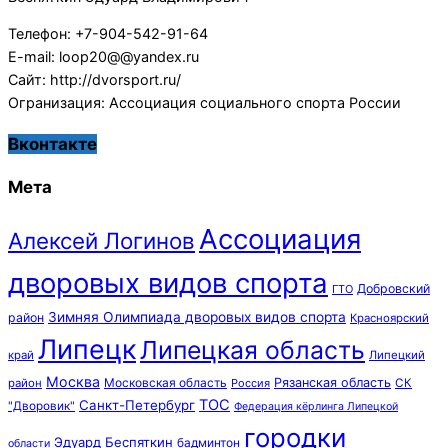
Телефон: +7-904-542-91-64
E-mail: loop20@@yandex.ru
Сайт: http://dvorsport.ru/
Огранизация: Ассоциация социального спорта России
Вконтакте
Мета
Ассоциация
Алексей Логинов
дворовых видов спорта
Добровский
ГТО
Зимняя Олимпиада дворовых видов спорта
район
Красноярский
Липецк
Липецкая область
край
Липецкий
Москва
Московская область
Рязанская область
район
Россия
СК
ТОС
Санкт-Петербург
"Дворовик"
Федерация кёрлинга Липецкой
городки
Эдуард Беспяткин
бадминтон
области