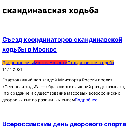
скандинавская ходьба
Съезд координаторов скандинавской
ходьбы в Москве
2021-
Дворовые лиги
Москва
Новости
Скандинавская ходьба
11-
14.11.2021
14
Стартовавший под эгидой Минспорта России проект
«Северная ходьба — образ жизни» лишний раз доказывает,
что создание и существование массовых всероссийских
дворовых лиг по различным видам
Подробнее…
Всероссийский день дворового спорта