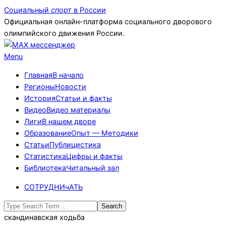
Skip
Социальный
спорт
в России
to
Официальная онлайн-платформа социального дворового
content
олимпийского движения России.
Primary
Menu
Navigation
Главная
В начало
Menu
Регионы
Новости
История
Статьи и факты
Видео
Видео материалы
Лиги
В нашем дворе
Образование
Опыт — Методики
Статьи
Публицистика
Статистика
Цифры и факты
Библиотека
Читальный зал
СОТРУДНИчАТЬ
Search
скандинавская ходьба