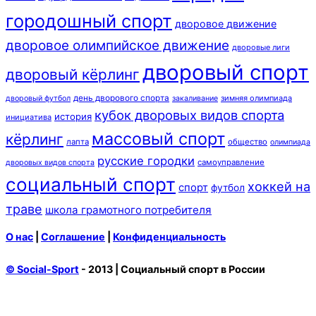
городошный спорт
дворовое движение
дворовое олимпийское движение
дворовые лиги
дворовый спорт
дворовый кёрлинг
день дворового спорта
зимняя олимпиада
дворовый футбол
закаливание
кубок дворовых видов спорта
история
инициатива
массовый спорт
кёрлинг
лапта
общество
олимпиада
русские городки
самоуправление
дворовых видов спорта
социальный спорт
хоккей на
спорт
футбол
траве
школа грамотного потребителя
О нас
|
Соглашение
|
Конфиденциальность
© Social-Sport
- 2013 | Социальный спорт в России