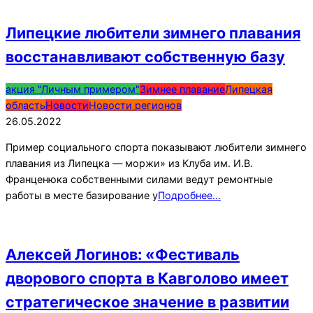
Липецкие любители зимнего плавания
восстанавливают собственную базу
2022-
акция "Личным примером"
Зимнее плавание
Липецкая
05-
область
Новости
Новости регионов
26
26.05.2022
Пример социального спорта показывают любители зимнего
плавания из Липецка — моржи» из Клуба им. И.В.
Франценюка собственными силами ведут ремонтные
работы в месте базирование у
Подробнее…
Алексей Логинов: «Фестиваль
дворового спорта в Кавголово имеет
стратегическое значение в развитии