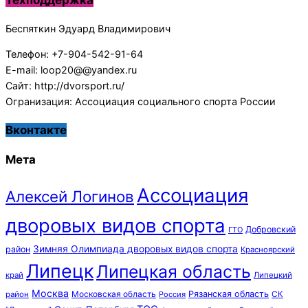
Техподдержка
Беспяткин Эдуард Владимирович
Телефон: +7-904-542-91-64
E-mail: loop20@@yandex.ru
Сайт: http://dvorsport.ru/
Огранизация: Ассоциация социального спорта России
Вконтакте
Мета
Ассоциация
Алексей Логинов
дворовых видов спорта
Добровский
ГТО
Зимняя Олимпиада дворовых видов спорта
район
Красноярский
Липецк
Липецкая область
край
Липецкий
Москва
Московская область
Рязанская область
район
Россия
СК