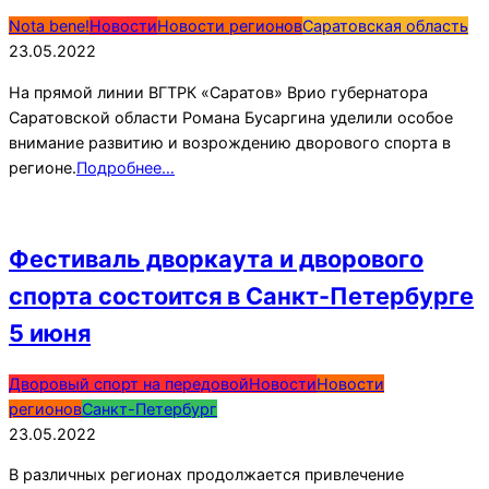
2022-
Nota bene!
Новости
Новости регионов
Саратовская область
05-
23.05.2022
23
На прямой линии ВГТРК «Саратов» Врио губернатора
Саратовской области Романа Бусаргина уделили особое
внимание развитию и возрождению дворового спорта в
регионе.
Подробнее…
Фестиваль дворкаута и дворового
спорта состоится в Санкт-Петербурге
5 июня
2022-
Дворовый спорт на передовой
Новости
Новости
05-
регионов
Санкт-Петербург
23
23.05.2022
В различных регионах продолжается привлечение