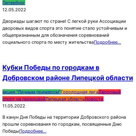
05-
Петербург
12
12.05.2022
Двориады шагают по стране! С легкой руки Ассоциации
дворовых видов спорта это понятие стало устойчивым и
общепризнанным для обозначения соревнований
социального спорта по месту жительства
Подробнее…
Кубки Победы по городкам в
Добровском районе Липецкой области
2022-
акция "Личным примером"
Городошная лига
Дворовый
05-
спорт на передовой
Липецкая область
Новости
11
11.05.2022
В канун Дня Победы на территории Добровского района
прошли соревнования по городкам, посвященные Дню
Победы
Подробнее…