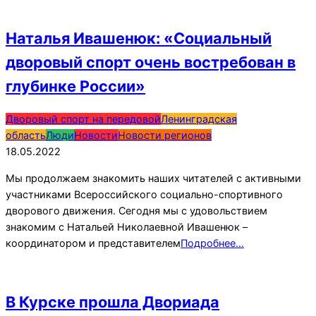
Наталья Ивашенюк: «Социальный
дворовый спорт очень востребован в
глубинке России»
2022-
Дворовый спорт на передовой
Ленинградская
05-
область
Люди
Новости
Новости регионов
18
18.05.2022
Мы продолжаем знакомить наших читателей с активными
участниками Всероссийского социально-спортивного
дворового движения. Сегодня мы с удовольствием
знакомим с Натальей Николаевной Ивашенюк –
координатором и представителем
Подробнее…
В Курске прошла Двориада