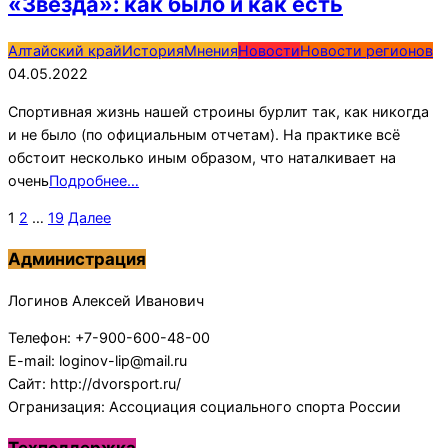
«Звезда»: как было и как есть
2022-
Алтайский край
История
Мнения
Новости
Новости регионов
05-
04.05.2022
04
Спортивная жизнь нашей строины бурлит так, как никогда
и не было (по официальным отчетам). На практике всё
обстоит несколько иным образом, что наталкивает на
очень
Подробнее…
Пагинация
1
2
…
19
Далее
записей
Администрация
Логинов Алексей Иванович
Телефон: +7-900-600-48-00
E-mail: loginov-lip@mail.ru
Сайт: http://dvorsport.ru/
Огранизация: Ассоциация социального спорта России