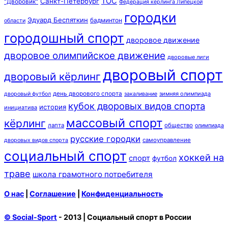
ТОС
Санкт-Петербург
"Дворовик"
Федерация кёрлинга Липецкой
городки
Эдуард Беспяткин
бадминтон
области
городошный спорт
дворовое движение
дворовое олимпийское движение
дворовые лиги
дворовый спорт
дворовый кёрлинг
день дворового спорта
зимняя олимпиада
дворовый футбол
закаливание
кубок дворовых видов спорта
история
инициатива
массовый спорт
кёрлинг
лапта
общество
олимпиада
русские городки
самоуправление
дворовых видов спорта
социальный спорт
хоккей на
спорт
футбол
траве
школа грамотного потребителя
О нас
|
Соглашение
|
Конфиденциальность
© Social-Sport
- 2013 | Социальный спорт в России