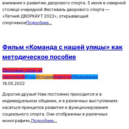
внимания к развитию дворового спорта. 5 июня в северной
столице очередной Фестиваль дворового спорта —
«Летний ДВОРКАУТ 2022», открывающий
спортивное
Подробнее…
Фильм «Команда с нашей улицы» как
методическое пособие
2022-
Дворовый спорт на
05-
передовой
Игры
История
Новости
Образование
18
18.05.2022
Дорогие друзья! Нам постоянно приходится и в
индивидуальном общении, и в различных выступлениях
касаться принципов развития и функционирования
социального спорта. Они отображены в различных
монографиях,
Подробнее…