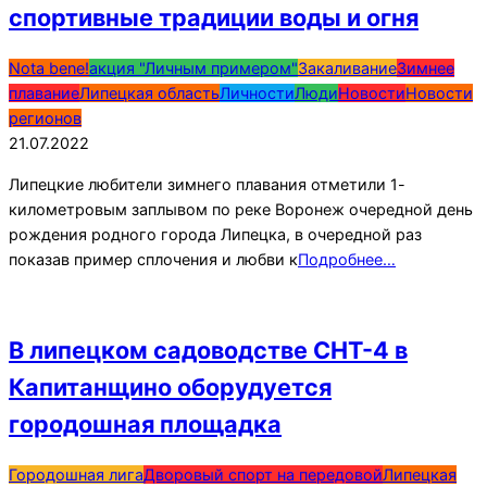
спортивные традиции воды и огня
2022-
Nota bene!
акция "Личным примером"
Закаливание
Зимнее
07-
плавание
Липецкая область
Личности
Люди
Новости
Новости
21
регионов
21.07.2022
Липецкие любители зимнего плавания отметили 1-
километровым заплывом по реке Воронеж очередной день
рождения родного города Липецка, в очередной раз
показав пример сплочения и любви к
Подробнее…
В липецком садоводстве СНТ-4 в
Капитанщино оборудуется
городошная площадка
2022-
Городошная лига
Дворовый спорт на передовой
Липецкая