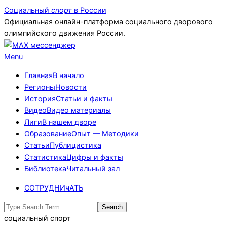
Skip
Социальный
спорт
в России
to
Официальная онлайн-платформа социального дворового
content
олимпийского движения России.
Primary
Menu
Navigation
Главная
В начало
Menu
Регионы
Новости
История
Статьи и факты
Видео
Видео материалы
Лиги
В нашем дворе
Образование
Опыт — Методики
Статьи
Публицистика
Статистика
Цифры и факты
Библиотека
Читальный зал
СОТРУДНИчАТЬ
Search
социальный спорт