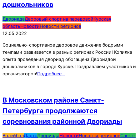
дошкольников
2022-
Двориада
Дворовый спорт на передовой
Курская
05-
область
Новости
Новости регионов
12
12.05.2022
Социально-спортивное дворовое движение бодрыми
темпами развивается в разных регионах России! Копилка
опыта проведения двориад обогащена Двориадой
дошкольников в городе Курске. Поздравляем участников и
организаторов!
Подробнее…
В Московском районе Санкт-
Петербурга продолжаются
соревнования районной Двориады
2022-
Волейбол
Дартс
Двориада
Новости
Новости регионов
Санкт-