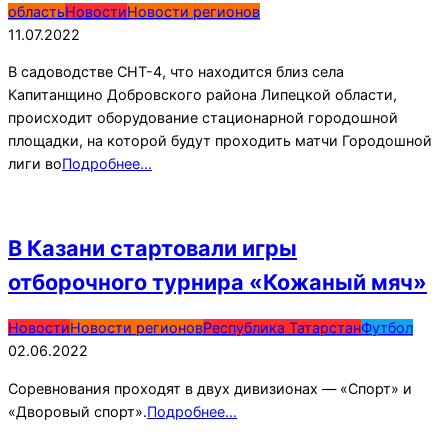
07-
область
Новости
Новости регионов
11
11.07.2022
В садоводстве СНТ-4, что находится близ села
Капитанщино Добровского района Липецкой области,
происходит оборудование стационарной городошной
площадки, на которой будут проходить матчи Городошной
лиги во
Подробнее…
В Казани стартовали игры
отборочного турнира «Кожаный мяч»
2022-
Новости
Новости регионов
Республика Татарстан
Футбол
06-
02.06.2022
02
Соревнования проходят в двух дивизионах — «Спорт» и
«Дворовый спорт».
Подробнее…