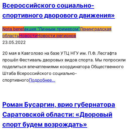
Всероссийского социально-
спортивного дворового движения»
2022-
Nota bene!
акция "Личным примером"
Ленинградская
05-
область
Новости
Новости регионов
23
23.05.2022
20 мая в Кавголово на базе УТЦ НГУ им. П.Ф. Лесгафта
прошёл Фестиваль дворовых видов спорта. Мы попросили
поделиться впечатлениями координатора Общественного
Штаба Всероссийского социально-
спортивного
Подробнее…
Роман Бусаргин, врио губернатора
Саратовской области: «Дворовый
спорт будем возрождать»