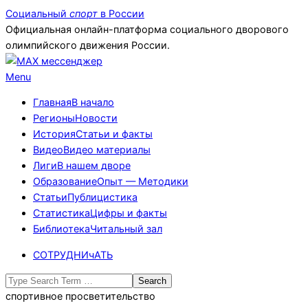
Skip
Социальный
спорт
в России
to
Официальная онлайн-платформа социального дворового
content
олимпийского движения России.
Primary
Menu
Navigation
Главная
В начало
Menu
Регионы
Новости
История
Статьи и факты
Видео
Видео материалы
Лиги
В нашем дворе
Образование
Опыт — Методики
Статьи
Публицистика
Статистика
Цифры и факты
Библиотека
Читальный зал
СОТРУДНИчАТЬ
Search
спортивное просветительство