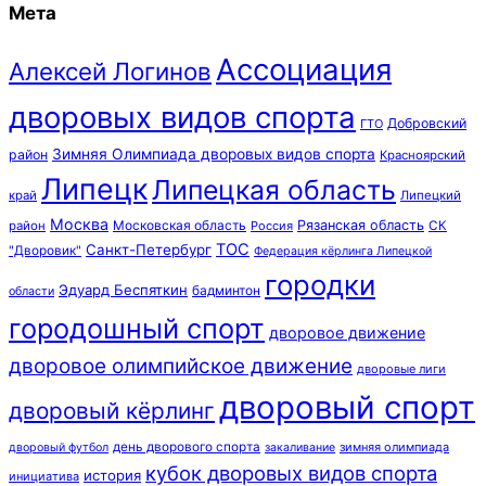
Мета
Ассоциация
Алексей Логинов
дворовых видов спорта
Добровский
ГТО
Зимняя Олимпиада дворовых видов спорта
район
Красноярский
Липецк
Липецкая область
край
Липецкий
Москва
Московская область
Рязанская область
район
Россия
СК
ТОС
Санкт-Петербург
"Дворовик"
Федерация кёрлинга Липецкой
городки
Эдуард Беспяткин
бадминтон
области
городошный спорт
дворовое движение
дворовое олимпийское движение
дворовые лиги
дворовый спорт
дворовый кёрлинг
день дворового спорта
зимняя олимпиада
дворовый футбол
закаливание
кубок дворовых видов спорта
история
инициатива