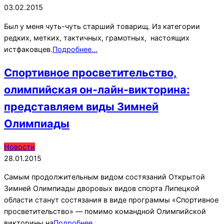
02-
03.02.2015
03
Был у меня чуть-чуть старший товарищ. Из категории
редких, метких, тактичных, грамотных, настоящих
истфаковцев.
Подробнее…
Спортивное просветительство,
олимпийская он-лайн-викторина:
представляем виды Зимней
Олимпиады
2015-
Новости
01-
28.01.2015
28
Самым продолжительным видом состязаний Открытой
Зимней Олимпиады дворовых видов спорта Липецкой
области станут состязания в виде программы «Спортивное
просветительство» — помимо командной Олимпийской
викторины на
Подробнее…