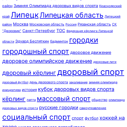
Зимняя Олимпиада дворовых видов спорта
район
Красноярский
Липецк
Липецкая область
край
Липецкий
Москва
Московская область
Рязанская область
район
Россия
СК
ТОС
Санкт-Петербург
"Дворовик"
Федерация кёрлинга Липецкой
городки
Эдуард Беспяткин
бадминтон
области
городошный спорт
дворовое движение
дворовое олимпийское движение
дворовые лиги
дворовый спорт
дворовый кёрлинг
день дворового спорта
зимняя олимпиада
дворовый футбол
закаливание
кубок дворовых видов спорта
история
инициатива
массовый спорт
кёрлинг
лапта
общество
олимпиада
русские городки
самоуправление
дворовых видов спорта
социальный спорт
хоккей на
спорт
футбол
траве