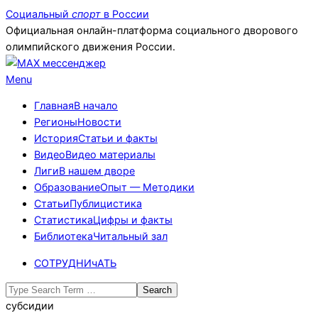
Skip
Социальный
спорт
в России
to
Официальная онлайн-платформа социального дворового
content
олимпийского движения России.
Primary
Menu
Navigation
Главная
В начало
Menu
Регионы
Новости
История
Статьи и факты
Видео
Видео материалы
Лиги
В нашем дворе
Образование
Опыт — Методики
Статьи
Публицистика
Статистика
Цифры и факты
Библиотека
Читальный зал
СОТРУДНИчАТЬ
Search
субсидии