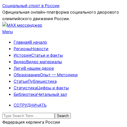
Skip
Социальный
спорт
в России
to
Официальная онлайн-платформа социального дворового
content
олимпийского движения России.
Primary
Menu
Navigation
Главная
В начало
Menu
Регионы
Новости
История
Статьи и факты
Видео
Видео материалы
Лиги
В нашем дворе
Образование
Опыт — Методики
Статьи
Публицистика
Статистика
Цифры и факты
Библиотека
Читальный зал
СОТРУДНИчАТЬ
Search
Федерация керлинга России