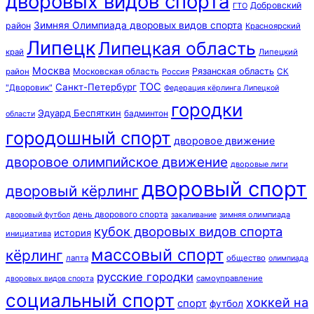
дворовых видов спорта
Добровский
ГТО
Зимняя Олимпиада дворовых видов спорта
район
Красноярский
Липецк
Липецкая область
край
Липецкий
Москва
Московская область
Рязанская область
район
Россия
СК
ТОС
Санкт-Петербург
"Дворовик"
Федерация кёрлинга Липецкой
городки
Эдуард Беспяткин
бадминтон
области
городошный спорт
дворовое движение
дворовое олимпийское движение
дворовые лиги
дворовый спорт
дворовый кёрлинг
день дворового спорта
зимняя олимпиада
дворовый футбол
закаливание
кубок дворовых видов спорта
история
инициатива
массовый спорт
кёрлинг
лапта
общество
олимпиада
русские городки
самоуправление
дворовых видов спорта
социальный спорт
хоккей на
спорт
футбол