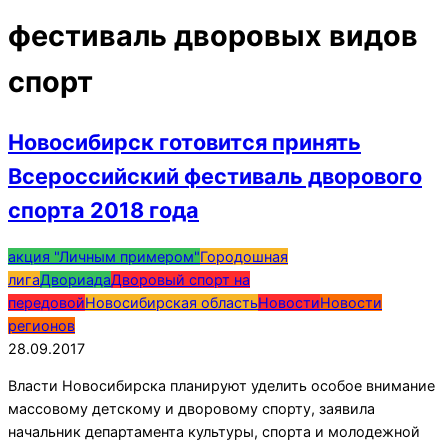
фестиваль дворовых видов
спорт
Новосибирск готовится принять
Всероссийский фестиваль дворового
спорта 2018 года
2017-
акция "Личным примером"
Городошная
09-
лига
Двориада
Дворовый спорт на
28
передовой
Новосибирская область
Новости
Новости
регионов
28.09.2017
Власти Новосибирска планируют уделить особое внимание
массовому детскому и дворовому спорту, заявила
начальник департамента культуры, спорта и молодежной