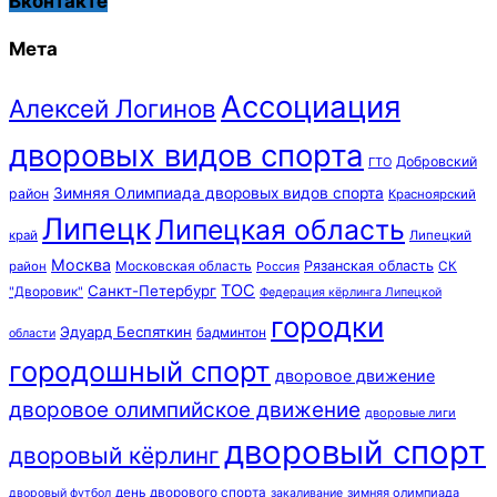
Вконтакте
Мета
Ассоциация
Алексей Логинов
дворовых видов спорта
Добровский
ГТО
Зимняя Олимпиада дворовых видов спорта
район
Красноярский
Липецк
Липецкая область
край
Липецкий
Москва
Московская область
Рязанская область
район
Россия
СК
ТОС
Санкт-Петербург
"Дворовик"
Федерация кёрлинга Липецкой
городки
Эдуард Беспяткин
бадминтон
области
городошный спорт
дворовое движение
дворовое олимпийское движение
дворовые лиги
дворовый спорт
дворовый кёрлинг
день дворового спорта
зимняя олимпиада
дворовый футбол
закаливание