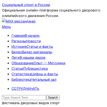
Skip
Социальный
спорт
в России
to
Официальная онлайн-платформа социального дворового
content
олимпийского движения России.
Primary
Menu
Navigation
Главная
В начало
Menu
Регионы
Новости
История
Статьи и факты
Видео
Видео материалы
Лиги
В нашем дворе
Образование
Опыт — Методики
Статьи
Публицистика
Статистика
Цифры и факты
Библиотека
Читальный зал
СОТРУДНИчАТЬ
Search
фестиваль дворовых видов спорт