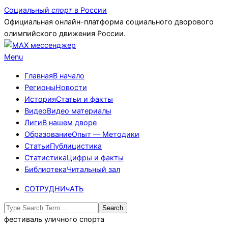
Skip
Социальный
спорт
в России
to
Официальная онлайн-платформа социального дворового
content
олимпийского движения России.
Primary
Menu
Navigation
Главная
В начало
Menu
Регионы
Новости
История
Статьи и факты
Видео
Видео материалы
Лиги
В нашем дворе
Образование
Опыт — Методики
Статьи
Публицистика
Статистика
Цифры и факты
Библиотека
Читальный зал
СОТРУДНИчАТЬ
Search
фестиваль уличного спорта