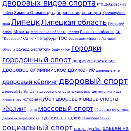
дворовых видов спорта
Добровский
ГТО
Зимняя Олимпиада дворовых видов спорта
район
Красноярский
Липецк
Липецкая область
край
Липецкий
Москва
Московская область
Рязанская область
район
Россия
СК
ТОС
Санкт-Петербург
"Дворовик"
Федерация кёрлинга Липецкой
городки
Эдуард Беспяткин
бадминтон
области
городошный спорт
дворовое движение
дворовое олимпийское движение
дворовые лиги
дворовый спорт
дворовый кёрлинг
день дворового спорта
зимняя олимпиада
дворовый футбол
закаливание
кубок дворовых видов спорта
история
инициатива
массовый спорт
кёрлинг
лапта
общество
олимпиада
русские городки
самоуправление
дворовых видов спорта
социальный спорт
хоккей на
спорт
футбол