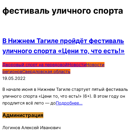
фестиваль уличного спорта
В Нижнем Тагиле пройдёт фестиваль
уличного спорта «Цени то, что есть!»
2022-
Дворовый спорт на передовой
Новости
Новости
05-
регионов
Свердловская область
19
19.05.2022
В начале июня в Нижнем Тагиле стартует пятый фестиваль
уличного спорта «Цени то, что есть!» (6+). В этом году он
продлится всё лето — до
Подробнее…
Администрация
Логинов Алексей Иванович