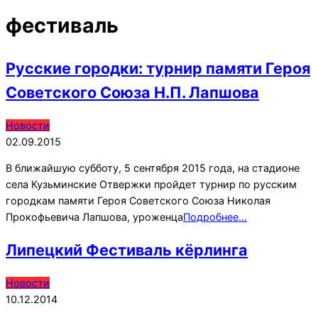
фестиваль
Русские городки: турнир памяти Героя
Советского Союза Н.П. Лапшова
2015-
Новости
09-
02.09.2015
02
В ближайшую субботу, 5 сентября 2015 года, на стадионе
села Кузьминские Отвержки пройдет турнир по русским
городкам памяти Героя Советского Союза Николая
Прокофьевича Лапшова, уроженца
Подробнее…
Липецкий Фестиваль кёрлинга
2014-
Новости
12-
10.12.2014
10