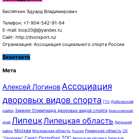
Беспяткин Эдуард Владимирович
Телефон: +7-904-542-91-64
E-mail: loop20@@yandex.ru
Сайт: http://dvorsport.ru/
Огранизация: Ассоциация социального спорта России
Вконтакте
Мета
Ассоциация
Алексей Логинов
дворовых видов спорта
Добровский
ГТО
Зимняя Олимпиада дворовых видов спорта
район
Красноярский
Липецк
Липецкая область
край
Липецкий
Москва
Московская область
Рязанская область
район
Россия
СК
ТОС
Санкт-Петербург
"Дворовик"
Федерация кёрлинга Липецкой