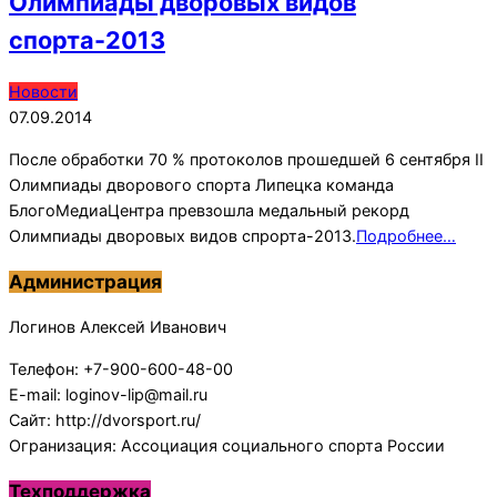
Олимпиады дворовых видов
спорта-2013
2014-
Новости
09-
07.09.2014
07
После обработки 70 % протоколов прошедшей 6 сентября II
Олимпиады дворового спорта Липецка команда
БлогоМедиаЦентра превзошла медальный рекорд
Олимпиады дворовых видов спрорта-2013.
Подробнее…
Администрация
Логинов Алексей Иванович
Телефон: +7-900-600-48-00
E-mail: loginov-lip@mail.ru
Сайт: http://dvorsport.ru/
Огранизация: Ассоциация социального спорта России
Техподдержка