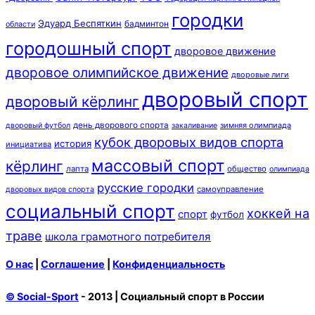
городки
Эдуард Беспяткин
бадминтон
области
городошный спорт
дворовое движение
дворовое олимпийское движение
дворовые лиги
дворовый спорт
дворовый кёрлинг
день дворового спорта
зимняя олимпиада
дворовый футбол
закаливание
кубок дворовых видов спорта
история
инициатива
массовый спорт
кёрлинг
лапта
общество
олимпиада
русские городки
самоуправление
дворовых видов спорта
социальный спорт
хоккей на
спорт
футбол
траве
школа грамотного потребителя
О нас
|
Соглашение
|
Конфиденциальность
© Social-Sport
- 2013 | Социальный спорт в России