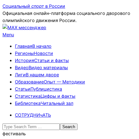
Skip
Социальный
спорт
в России
to
Официальная онлайн-платформа социального дворового
content
олимпийского движения России.
Primary
Menu
Navigation
Главная
В начало
Menu
Регионы
Новости
История
Статьи и факты
Видео
Видео материалы
Лиги
В нашем дворе
Образование
Опыт — Методики
Статьи
Публицистика
Статистика
Цифры и факты
Библиотека
Читальный зал
СОТРУДНИчАТЬ
Search
фестиваль