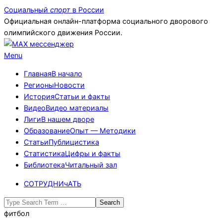
Skip
Социальный
спорт
в России
to
Официальная онлайн-платформа социального дворового
content
олимпийского движения России.
Primary
Menu
Navigation
Главная
В начало
Menu
Регионы
Новости
История
Статьи и факты
Видео
Видео материалы
Лиги
В нашем дворе
Образование
Опыт — Методики
Статьи
Публицистика
Статистика
Цифры и факты
Библиотека
Читальный зал
СОТРУДНИчАТЬ
Search
фитбол