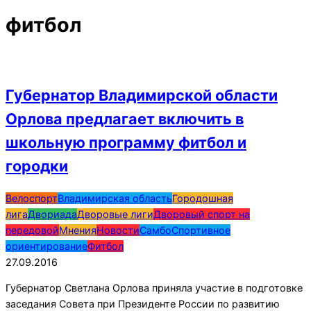
фитбол
Губернатор Владимирской области
Орлова предлагает включить в
школьную программу фитбол и
городки
2016-
Велоспорт
Владимирская область
Городошная
09-
лига
Двориада
Дворовые лиги
Дворовый спорт на
27
передовой
Мнения
Новости
Самбо
Спортивное
ориентирование
Фитбол
27.09.2016
Губернатор Светлана Орлова приняла участие в подготовке
заседания Совета при Президенте России по развитию