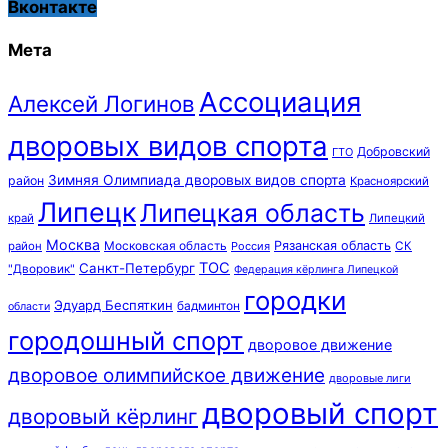
Вконтакте
Мета
Ассоциация
Алексей Логинов
дворовых видов спорта
Добровский
ГТО
Зимняя Олимпиада дворовых видов спорта
район
Красноярский
Липецк
Липецкая область
край
Липецкий
Москва
Московская область
Рязанская область
район
Россия
СК
ТОС
Санкт-Петербург
"Дворовик"
Федерация кёрлинга Липецкой
городки
Эдуард Беспяткин
бадминтон
области
городошный спорт
дворовое движение
дворовое олимпийское движение
дворовые лиги
дворовый спорт
дворовый кёрлинг