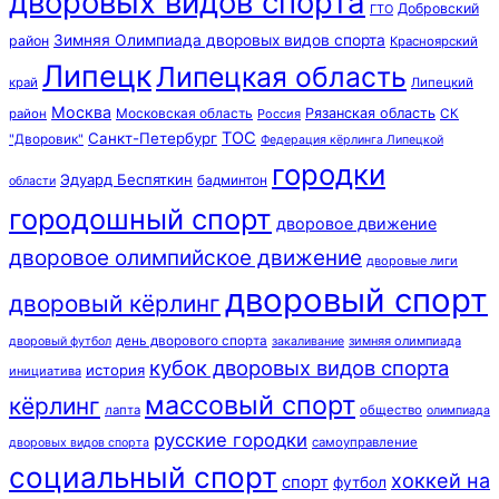
дворовых видов спорта
Добровский
ГТО
Зимняя Олимпиада дворовых видов спорта
район
Красноярский
Липецк
Липецкая область
край
Липецкий
Москва
Московская область
Рязанская область
район
Россия
СК
ТОС
Санкт-Петербург
"Дворовик"
Федерация кёрлинга Липецкой
городки
Эдуард Беспяткин
бадминтон
области
городошный спорт
дворовое движение
дворовое олимпийское движение
дворовые лиги
дворовый спорт
дворовый кёрлинг
день дворового спорта
зимняя олимпиада
дворовый футбол
закаливание
кубок дворовых видов спорта
история
инициатива
массовый спорт
кёрлинг
лапта
общество
олимпиада
русские городки
самоуправление
дворовых видов спорта
социальный спорт
хоккей на
спорт
футбол