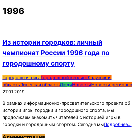
1996
Из истории городков: личный
чемпионат России 1996 года по
городошному спорту
2019-
Городошная лига
Городошный керлинг
Калужская
01-
область
Липецкая область
Люди
Новости
Новости регионов
27
27.01.2019
В рамках информационно-просветительского проекта об
истории игры городки и городошного спорта, мы
продолжаем знакомить читателей с историей игры в
городки и городошным спортом. Сегодня мы
Подробнее…
Администрация