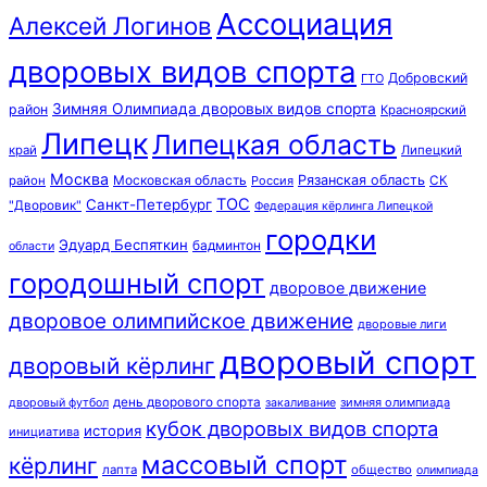
Ассоциация
Алексей Логинов
дворовых видов спорта
Добровский
ГТО
Зимняя Олимпиада дворовых видов спорта
район
Красноярский
Липецк
Липецкая область
край
Липецкий
Москва
Московская область
Рязанская область
район
Россия
СК
ТОС
Санкт-Петербург
"Дворовик"
Федерация кёрлинга Липецкой
городки
Эдуард Беспяткин
бадминтон
области
городошный спорт
дворовое движение
дворовое олимпийское движение
дворовые лиги
дворовый спорт
дворовый кёрлинг
день дворового спорта
зимняя олимпиада
дворовый футбол
закаливание
кубок дворовых видов спорта
история
инициатива
массовый спорт
кёрлинг
лапта
общество
олимпиада