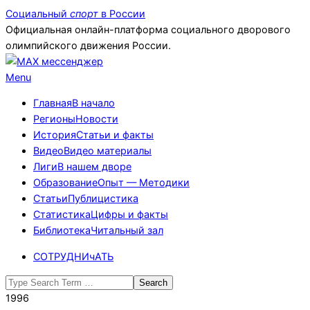
Skip
Социальный
спорт
в России
to
Официальная онлайн-платформа социального дворового
content
олимпийского движения России.
Primary
Menu
Navigation
Главная
В начало
Menu
Регионы
Новости
История
Статьи и факты
Видео
Видео материалы
Лиги
В нашем дворе
Образование
Опыт — Методики
Статьи
Публицистика
Статистика
Цифры и факты
Библиотека
Читальный зал
СОТРУДНИчАТЬ
Search
1996