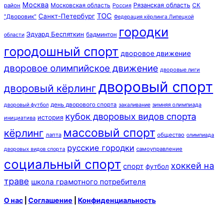
Москва
Московская область
Рязанская область
район
Россия
СК
ТОС
Санкт-Петербург
"Дворовик"
Федерация кёрлинга Липецкой
городки
Эдуард Беспяткин
бадминтон
области
городошный спорт
дворовое движение
дворовое олимпийское движение
дворовые лиги
дворовый спорт
дворовый кёрлинг
день дворового спорта
зимняя олимпиада
дворовый футбол
закаливание
кубок дворовых видов спорта
история
инициатива
массовый спорт
кёрлинг
лапта
общество
олимпиада
русские городки
самоуправление
дворовых видов спорта
социальный спорт
хоккей на
спорт
футбол
траве
школа грамотного потребителя
О нас
|
Соглашение
|
Конфиденциальность