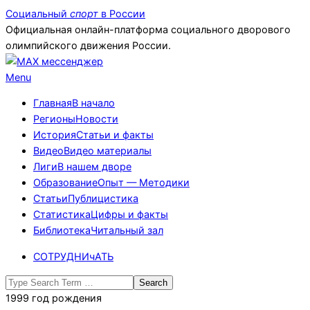
Skip
Социальный
спорт
в России
to
Официальная онлайн-платформа социального дворового
content
олимпийского движения России.
Primary
Menu
Navigation
Главная
В начало
Menu
Регионы
Новости
История
Статьи и факты
Видео
Видео материалы
Лиги
В нашем дворе
Образование
Опыт — Методики
Статьи
Публицистика
Статистика
Цифры и факты
Библиотека
Читальный зал
СОТРУДНИчАТЬ
Search
1999 год рождения